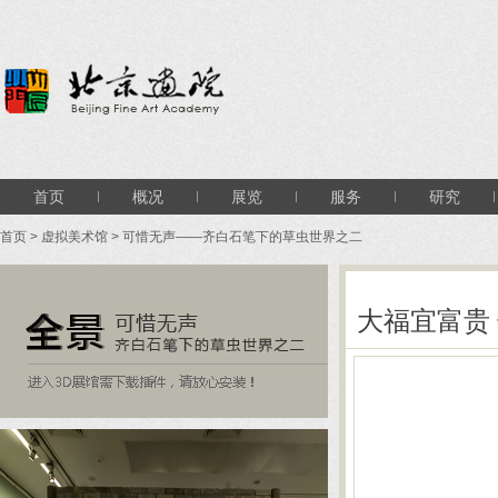
首页
概况
展览
服务
研究
首页
>
虚拟美术馆
>
可惜无声――齐白石笔下的草虫世界之二